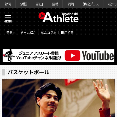
静岡
浜松
郡山
豊橋
岡崎
浜松プラス
松本
MENU
夢追人
チーム紹介
試合コラム
田原特集
バスケットボール