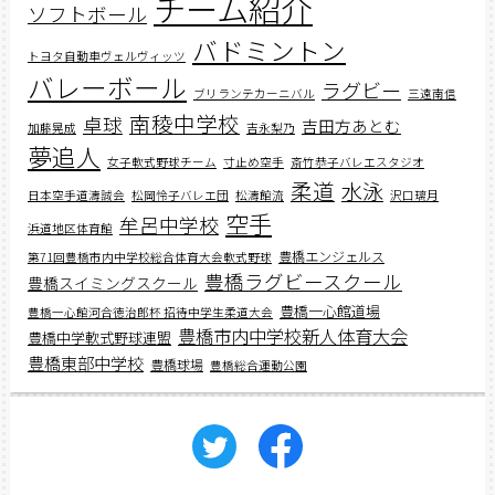
チーム紹介
ソフトボール
バドミントン
トヨタ自動車ヴェルヴィッツ
バレーボール
ラグビー
ブリランテカーニバル
三遠南信
南稜中学校
卓球
吉田方あとむ
加藤晃成
吉永梨乃
夢追人
女子軟式野球チーム
寸止め空手
斎竹恭子バレエスタジオ
柔道
水泳
日本空手道濤誠会
松岡怜子バレエ団
松濤館流
沢口璃月
空手
牟呂中学校
浜道地区体育館
豊橋エンジェルス
第71回豊橋市内中学校総合体育大会軟式野球
豊橋ラグビースクール
豊橋スイミングスクール
豊橋一心館道場
豊橋一心館河合徳治郎杯 招待中学生柔道大会
豊橋市内中学校新人体育大会
豊橋中学軟式野球連盟
豊橋東部中学校
豊橋球場
豊橋総合運動公園