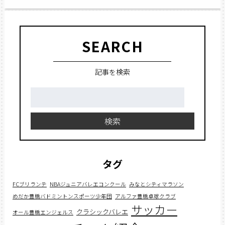
SEARCH
記事を検索
検
索:
検索
タグ
FCブリランテ
NBAジュニアバレエコンクール
みなとシティマラソン
めだか豊橋バドミントンスポーツ少年団
アルファ豊橋卓球クラブ
サッカー
クラシックバレエ
オール豊橋エンジェルス