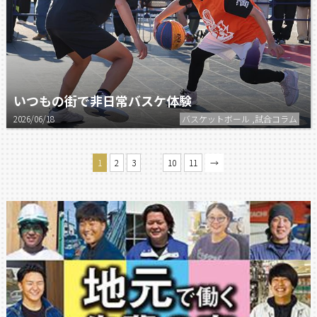
いつもの街で非日常バスケ体験
2026/06/18
バスケットボール ,試合コラム
…
1
2
3
10
11
→