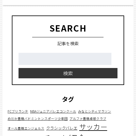
SEARCH
記事を検索
検
索:
検索
タグ
FCブリランテ
NBAジュニアバレエコンクール
みなとシティマラソン
めだか豊橋バドミントンスポーツ少年団
アルファ豊橋卓球クラブ
サッカー
クラシックバレエ
オール豊橋エンジェルス