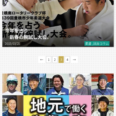
今年を占う
新春の腕試し大会。
2018/03/28
柔道 ,試合コラム
←
1
2
3
4
→