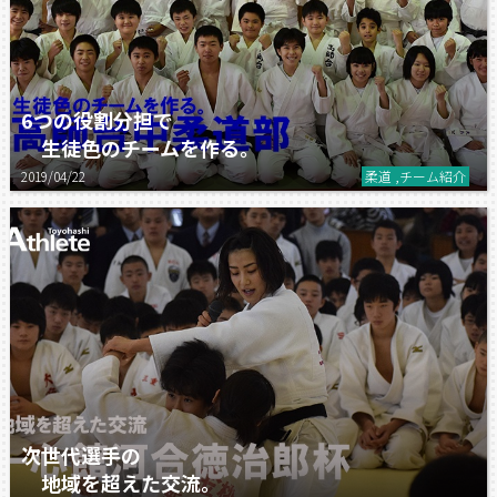
6つの役割分担で
生徒色のチームを作る。
2019/04/22
柔道 ,チーム紹介
次世代選手の
地域を超えた交流。