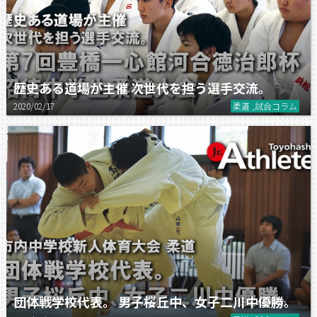
歴史ある道場が主催 次世代を担う選手交流。
2020/02/17
柔道 ,試合コラム
団体戦学校代表。 男子桜丘中、女子二川中優勝。