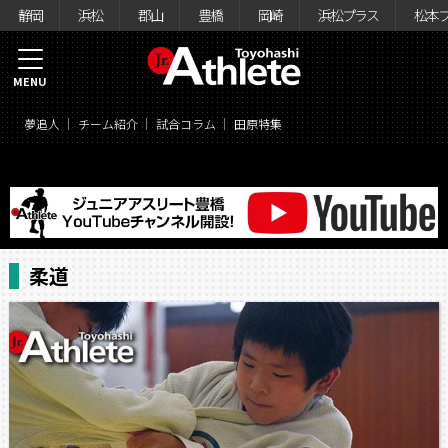
静岡
浜松
郡山
豊橋
岡崎
浜松プラス
松本
MENU
夢追人
チーム紹介
試合コラム
田原特集
柔道