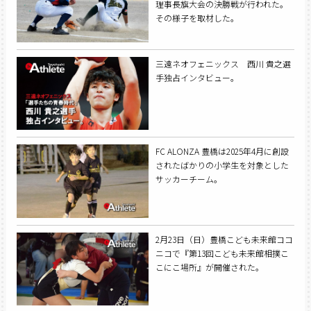
理事長旗大会の決勝戦が行われた。
その様子を取材した。
三遠ネオフェニックス 西川 貴之選
手独占インタビュー。
FC ALONZA 豊橋は2025年4月に創設
されたばかりの小学生を対象とした
サッカーチーム。
2月23日（日）豊橋こども未来館ココ
ニコで『第13回こども未来館相撲こ
こにこ場所』が開催された。