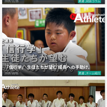
2019/11/28
柔道 ,試合コラム
「信行学」 生徒たちが望む 成長への手助け。
2019/10/01
柔道 ,チーム紹介