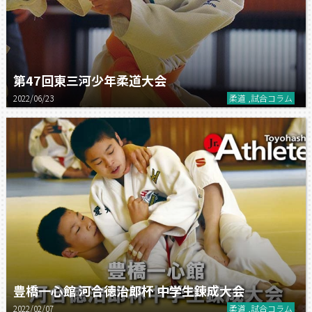
第47回東三河少年柔道大会
2022/06/23
柔道 ,試合コラム
豊橋一心館 河合徳治郎杯 中学生錬成大会
2022/02/07
柔道 ,試合コラム