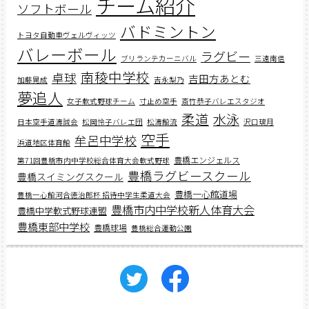
チーム紹介
ソフトボール
バドミントン
トヨタ自動車ヴェルヴィッツ
バレーボール
ラグビー
ブリランテカーニバル
三遠南信
南稜中学校
卓球
吉田方あとむ
加藤晃成
吉永梨乃
夢追人
女子軟式野球チーム
寸止め空手
斎竹恭子バレエスタジオ
柔道
水泳
日本空手道濤誠会
松岡怜子バレエ団
松濤館流
沢口璃月
空手
牟呂中学校
浜道地区体育館
豊橋エンジェルス
第71回豊橋市内中学校総合体育大会軟式野球
豊橋ラグビースクール
豊橋スイミングスクール
豊橋一心館道場
豊橋一心館河合徳治郎杯 招待中学生柔道大会
豊橋市内中学校新人体育大会
豊橋中学軟式野球連盟
豊橋東部中学校
豊橋球場
豊橋総合運動公園