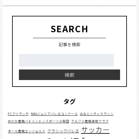
SEARCH
記事を検索
検
索:
検索
タグ
FCブリランテ
NBAジュニアバレエコンクール
みなとシティマラソン
めだか豊橋バドミントンスポーツ少年団
アルファ豊橋卓球クラブ
サッカー
クラシックバレエ
オール豊橋エンジェルス