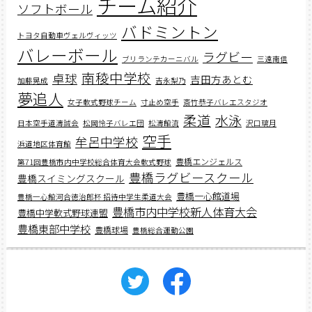
チーム紹介
ソフトボール
バドミントン
トヨタ自動車ヴェルヴィッツ
バレーボール
ラグビー
ブリランテカーニバル
三遠南信
南稜中学校
卓球
吉田方あとむ
加藤晃成
吉永梨乃
夢追人
女子軟式野球チーム
寸止め空手
斎竹恭子バレエスタジオ
柔道
水泳
日本空手道濤誠会
松岡怜子バレエ団
松濤館流
沢口璃月
空手
牟呂中学校
浜道地区体育館
豊橋エンジェルス
第71回豊橋市内中学校総合体育大会軟式野球
豊橋ラグビースクール
豊橋スイミングスクール
豊橋一心館道場
豊橋一心館河合徳治郎杯 招待中学生柔道大会
豊橋市内中学校新人体育大会
豊橋中学軟式野球連盟
豊橋東部中学校
豊橋球場
豊橋総合運動公園