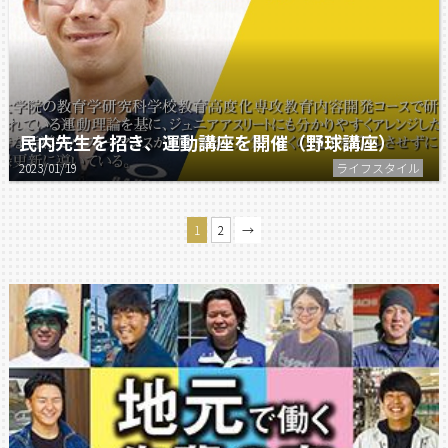
民内先生を招き、運動講座を開催（野球講座）
2023/01/19
ライフスタイル
1
2
→