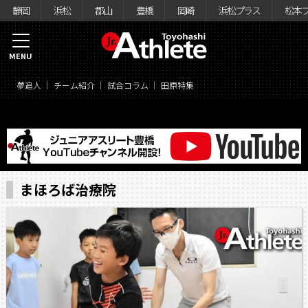
静岡
浜松
郡山
豊橋
岡崎
浜松プラス
松本
MENU
夢追人
チーム紹介
試合コラム
田原特集
まほろば治療院