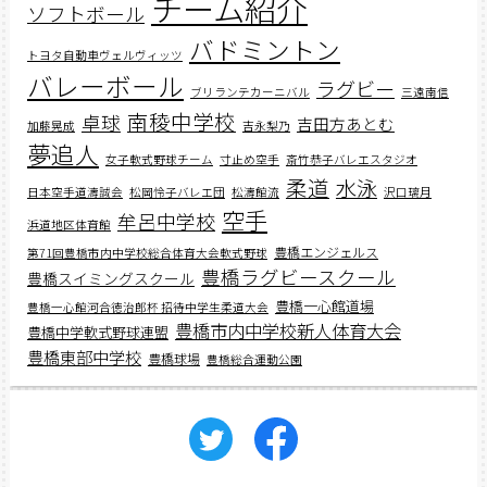
チーム紹介
ソフトボール
バドミントン
トヨタ自動車ヴェルヴィッツ
バレーボール
ラグビー
ブリランテカーニバル
三遠南信
南稜中学校
卓球
吉田方あとむ
加藤晃成
吉永梨乃
夢追人
女子軟式野球チーム
寸止め空手
斎竹恭子バレエスタジオ
柔道
水泳
日本空手道濤誠会
松岡怜子バレエ団
松濤館流
沢口璃月
空手
牟呂中学校
浜道地区体育館
豊橋エンジェルス
第71回豊橋市内中学校総合体育大会軟式野球
豊橋ラグビースクール
豊橋スイミングスクール
豊橋一心館道場
豊橋一心館河合徳治郎杯 招待中学生柔道大会
豊橋市内中学校新人体育大会
豊橋中学軟式野球連盟
豊橋東部中学校
豊橋球場
豊橋総合運動公園