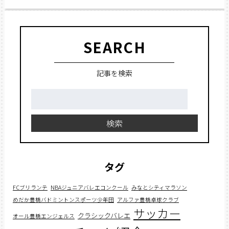
SEARCH
記事を検索
検
索:
検索
タグ
FCブリランテ
NBAジュニアバレエコンクール
みなとシティマラソン
めだか豊橋バドミントンスポーツ少年団
アルファ豊橋卓球クラブ
サッカー
クラシックバレエ
オール豊橋エンジェルス